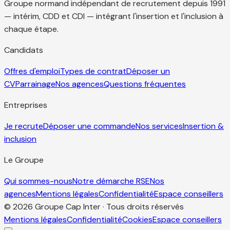
Groupe normand indépendant de recrutement depuis 1991
— intérim, CDD et CDI — intégrant l'insertion et l'inclusion à
chaque étape.
Candidats
Offres d'emploi
Types de contrat
Déposer un
CV
Parrainage
Nos agences
Questions fréquentes
Entreprises
Je recrute
Déposer une commande
Nos services
Insertion &
inclusion
Le Groupe
Qui sommes-nous
Notre démarche RSE
Nos
agences
Mentions légales
Confidentialité
Espace conseillers
© 2026 Groupe Cap Inter · Tous droits réservés
Mentions légales
Confidentialité
Cookies
Espace conseillers